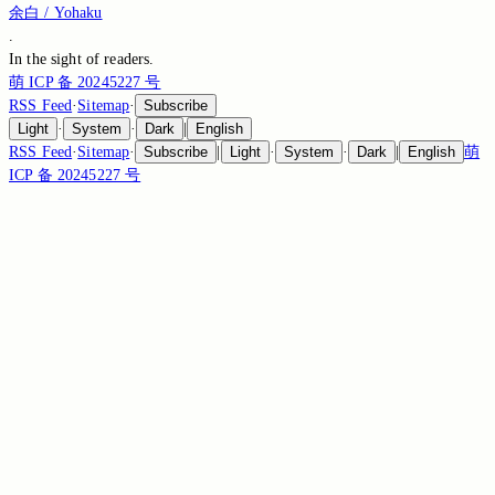
余白 / Yohaku
.
In the sight of
readers.
萌 ICP 备 20245227 号
RSS Feed
·
Sitemap
·
Subscribe
Light
·
System
·
Dark
|
English
RSS Feed
·
Sitemap
·
Subscribe
|
Light
·
System
·
Dark
|
English
萌
ICP 备 20245227 号